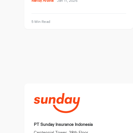
Randy Arbina
Jan 11, 2026
5 Min Read
PT Sunday Insurance Indonesia
Centennial Tower, 38th Floor,