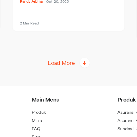
Randy Arbina
Oct 20, 2025
2 Min Read
Load More
Main Menu
Produk
Produk
Asuransi 
Mitra
Asuransi 
FAQ
Sunday He
Blog